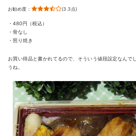
お勧め度：
(
3.3
点)
・480円（税込）
・骨なし
・照り焼き
お買い得品と書かれてるので、そういう値段設定なんで
うね。