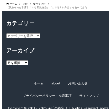
ホーム
体験
食べてみた
【阪急うめだ本店】「ぶり照焼弁当」「ぶり塩タレ弁当」を食べてみた
カテゴリー
カ
テ
ゴ
アーカイブ
リ
ー
ア
ー
カ
イ
ホーム
about
お問い合わせ
ブ
プライバシーポリシー・免責事項
サイトマップ
Copyright© 2011 - 2025 某氏の猫空 ALL Rights Reserved. powe