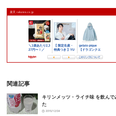
コメントを残す
楽天 rakuten.co.jp
メールアドレスは公開されません。
また、コメント欄には、必ず日本語を含めてください（スパム対策）。
名前
メール
サイト
関連記事
キリンメッツ・ライチ味 を飲んで
た
2015/12/04