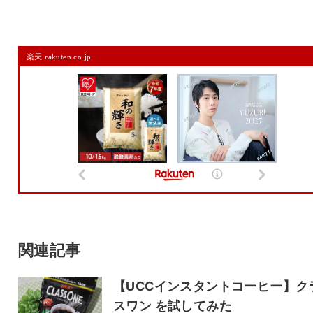
コメントを残す
楽天 rakuten.co.jp
メールアドレスは公開されません。
また、コメント欄には、必ず日本語を含めてください（スパム対策）。
名前
メール
サイト
関連記事
【UCCインスタントコーヒー】ク
スワン を試してみた