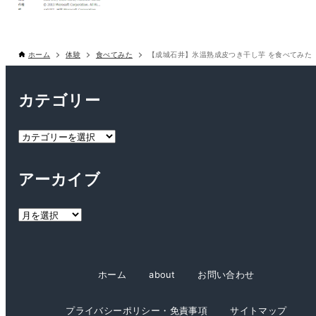
ホーム
体験
食べてみた
【成城石井】氷温熟成皮つき干し芋 を食べてみた
カテゴリー
カ
テ
ゴ
アーカイブ
リ
ー
ア
ー
カ
イ
ホーム
about
お問い合わせ
ブ
プライバシーポリシー・免責事項
サイトマップ