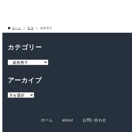
ホーム
生活
厨房男子
カテゴリー
カ
テ
ゴ
アーカイブ
リ
ー
ア
ー
カ
イ
ホーム
about
お問い合わせ
ブ