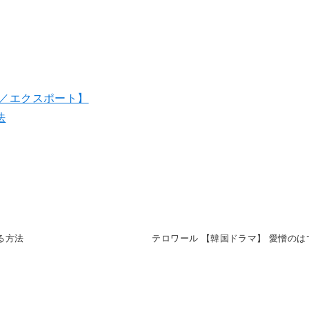
ト／エクスポート】
法
る方法
テロワール 【韓国ドラマ】 愛憎の