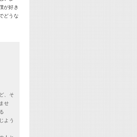
僕が好き
でどうな
ど、そ
ませ
る
じよう