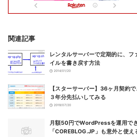
メール
サイト
関連記事
レンタルサーバーで定期的に、フ
イルを書き戻す方法
2014/01/20
【スターサーバー】36ヶ月契約で
３年分先払いしてみる
2019/07/20
月額50円でWordPressを運用で
「COREBLOG.JP」も意外と使え