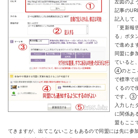
左図のよ
記事のUR
記入して
「更新報
る」ボタ
で進めま
同盟に参
ていると
④のとこ
で標準で
くるので
です。③
入力した
に関係あ
盟もここ
てきますが、出てこないこともあるので同盟には先に参