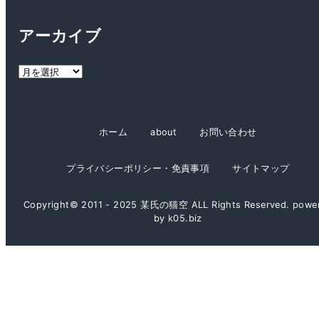
テ
ゴ
アーカイブ
リ
ー
ア
ー
カ
イ
ホーム
about
お問い合わせ
ブ
プライバシーポリシー・免責事項
サイトマップ
Copyright© 2011 - 2025 某氏の猫空 ALL Rights Reserved. powe
by k05.biz