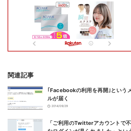
メールアドレスは公開されません。
また、コメント欄には、必ず日本語を含めてください（スパム対策）。
名前
メール
サイト
関連記事
｢Facebookの利用を再開｣という
ルが届く
2014/09/29
「ご利用のTwitterアカウントで