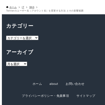
ホーム
IT
SNS
Twitterのユーザー名（アカウント名）を変更する方法 とその影響範囲
カテゴリー
カ
テ
ゴ
アーカイブ
リ
ー
ア
ー
カ
イ
ホーム
about
お問い合わせ
ブ
プライバシーポリシー・免責事項
サイトマップ