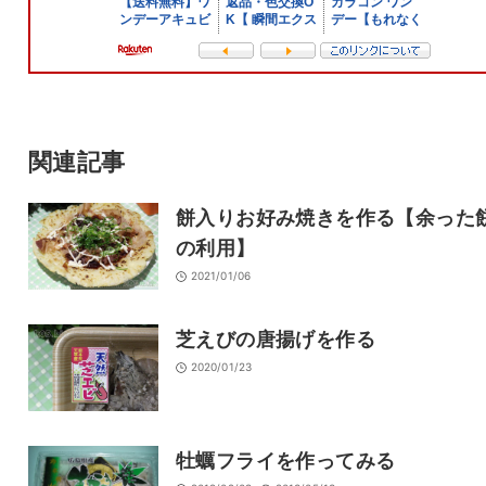
メール
サイト
関連記事
餅入りお好み焼きを作る【余った
の利用】
2021/01/06
芝えびの唐揚げを作る
2020/01/23
牡蠣フライを作ってみる