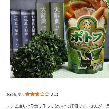
お勧め度：
(
3
点)
レシピ通りの分量で作ってないので評価できませんが、