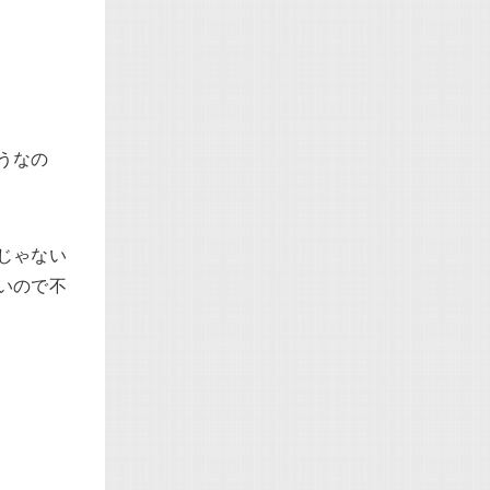
うなの
じゃない
いので不