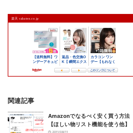
コメントを残す
楽天 rakuten.co.jp
メールアドレスは公開されません。
また、コメント欄には、必ず日本語を含めてください（スパム対策）。
名前
メール
サイト
関連記事
Amazonでなるべく安く買う方
【ほしい物リスト機能を使う他】
2011/08/11