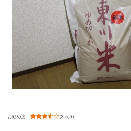
お勧め度：
(
3.5
点)