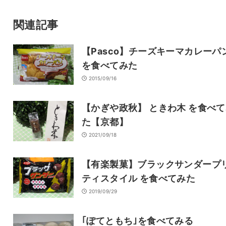
サイト
関連記事
【Pasco】チーズキーマカレーパ
を食べてみた
2015/09/16
【かぎや政秋】 ときわ木 を食べ
た【京都】
2021/09/18
【有楽製菓】ブラックサンダープ
ティスタイル を食べてみた
2019/09/29
｢ぽてともち｣を食べてみる