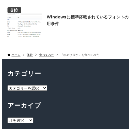
Windowsに標準搭載されているフォント
用条件
ホーム
体験
食べてみた
「ゆめぴりか」を食べてみた
カテゴリー
カ
テ
ゴ
アーカイブ
リ
ー
ア
ー