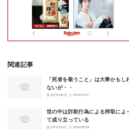
名前
メール
サイト
関連記事
「死者を敬うこと」は大事かもし
ないが・・
2012/08/15
2013/05/12
世の中は詐欺行為による搾取によ
て成り立っている
2011/03/02
2014/06/28