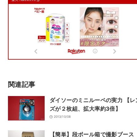
メールアドレスは公開されません。
また、コメント欄には、必ず日本語を含めてください（スパム対策）。
名前
メール
サイト
関連記事
ダイソーのミニルーペの実力 【レ
ズが２枚組、拡大率約3倍】
2013/10/08
【簡単】段ボール箱で撮影ブース