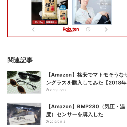
名前
メール
サイト
関連記事
【Amazon】格安でマトモそうな
ングラスを購入してみた【2018
2018/05/13
【Amazon】BMP280（気圧・温
度）センサーを購入した
2019/01/18