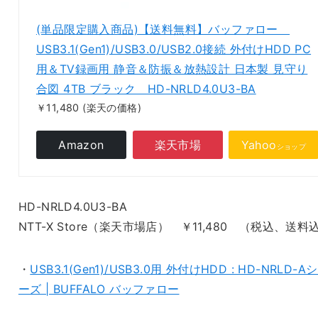
(単品限定購入商品)【送料無料】バッファロー
USB3.1(Gen1)/USB3.0/USB2.0接続 外付けHDD PC
用＆TV録画用 静音＆防振＆放熱設計 日本製 見守り
合図 4TB ブラック HD-NRLD4.0U3-BA
￥11,480
(楽天の価格)
Amazon
楽天市場
Yahoo
ショップ
HD-NRLD4.0U3-BA
NTT-X Store（楽天市場店） ￥11,480 （税込、送料
・
USB3.1(Gen1)/USB3.0用 外付けHDD : HD-NRLD-A
ーズ | BUFFALO バッファロー