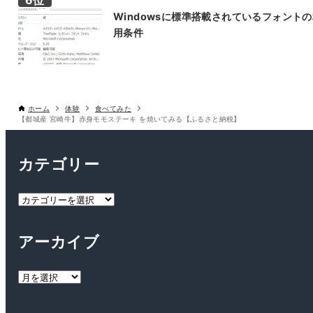
Windowsに標準搭載されているフォント
用条件
ホーム
体験
食べてみた
【都城産 宮崎牛】赤身モモステーキ を焼いてみる【ふるさと納税】
カテゴリー
カ
テ
ゴ
アーカイブ
リ
ー
ア
ー
カ