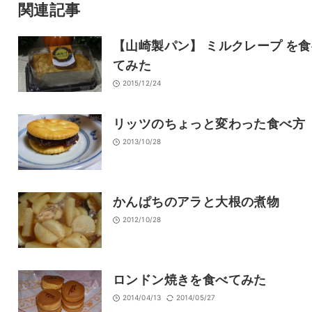
サイト
関連記事
【山崎製パン】 ミルクレープ を
てみた
2015/12/24
リッツのちょっと変わった食べ方
2013/10/28
かんぱちのアラと大根の煮物
2012/10/28
ロンドン焼きを食べてみた
2014/04/13
2014/05/27