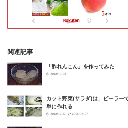
メール
サイト
関連記事
「酢れんこん」を作ってみた
2013/10/23
カット野菜(サラダ)は、ピーラー
単に作れる
2013/12/17
2014/06/27