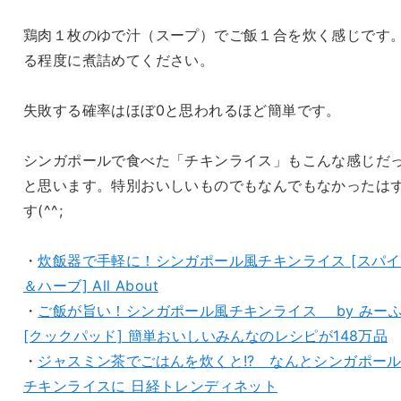
鶏肉１枚のゆで汁（スープ）でご飯１合を炊く感じです
る程度に煮詰めてください。
失敗する確率はほぼ0と思われるほど簡単です。
シンガポールで食べた「チキンライス」もこんな感じだ
と思います。特別おいしいものでもなんでもなかったは
す(^^;
・
炊飯器で手軽に！シンガポール風チキンライス [スパ
＆ハーブ] All About
・
ご飯が旨い！シンガポール風チキンライス by みー
[クックパッド] 簡単おいしいみんなのレシピが148万品
・
ジャスミン茶でごはんを炊くと!? なんとシンガポー
チキンライスに 日経トレンディネット