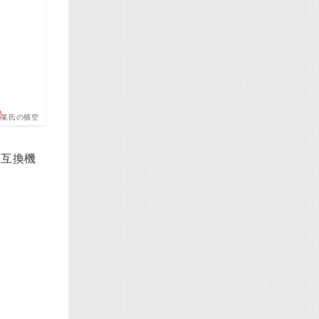
某氏の猫空
o互換機