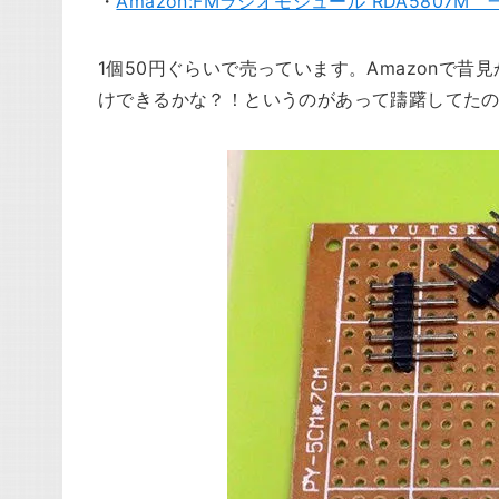
・
Amazon:FMラジオモジュール RDA5807M 
1個50円ぐらいで売っています。Amazonで
けできるかな？！というのがあって躊躇してた